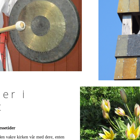
er i
t
ssetider
den vakre kirken vår med dere, enten