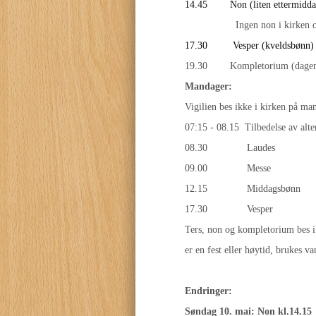
14.45
Non (liten ettermid
Ingen non i kirken o
17.30 Vesper (kveldsbønn
19.30 Kompletorium (dagens 
Mandager:
Vigilien bes ikke i kirken på ma
07:15 - 08.15 Tilbedelse av alte
08.30 Laudes
09.00 Messe
12.15 Middagsbønn
17.30 Vesper
Ters, non og kompletorium bes 
er en fest eller høytid, brukes v
Endringer:
Søndag 10. mai: Non kl.14.15