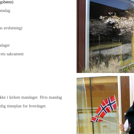
dagsbønn)
nsdag
)
avslutning)
ndager
rets sakrament
ikke i kirken mandager. Hvis mandag
anlig timeplan for hverdager.