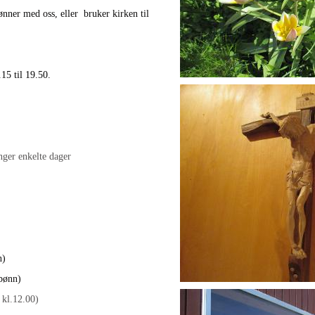
nner med oss, eller bruker kirken til
15 til 19.50.
09.00
ger enkelte dager
)
n)
sbønn)
 kl.12.00)