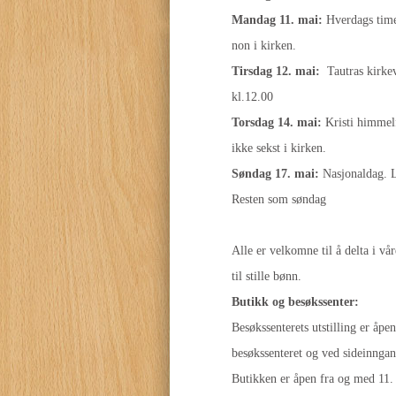
Mandag 11. mai:
Hverdags time
non i kirken.
Tirsdag 12. mai:
Tautras kirkev
kl.12.00
Torsdag 14. mai:
Kristi himmel
ikke sekst i kirken.
Søndag 17. mai:
Nasjonaldag. L
Resten som søndag
Alle er velkomne til å delta i vår
til stille bønn.
Butikk og besøkssenter:
Besøkssenterets utstilling er åpe
besøkssenteret og ved sideinngan
Butikken er åpen fra og med 11. a