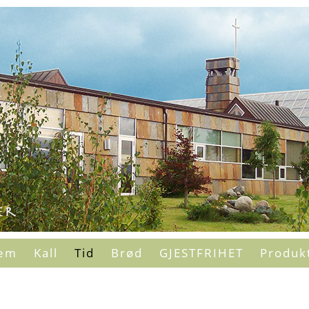
em
Kall
Tid
Brød
GJESTFRIHET
Produk