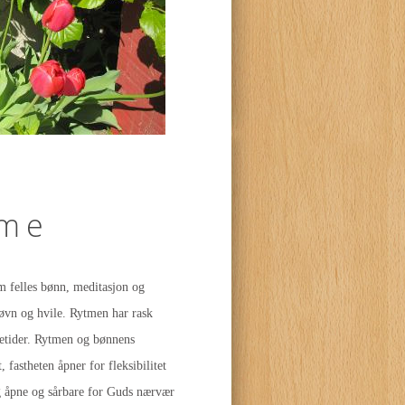
tme
m felles bønn, meditasjon og
søvn og hvile. Rytmen har rask
netider. Rytmen og bønnens
 fastheten åpner for fleksibilitet
ig åpne og sårbare for Guds nærvær