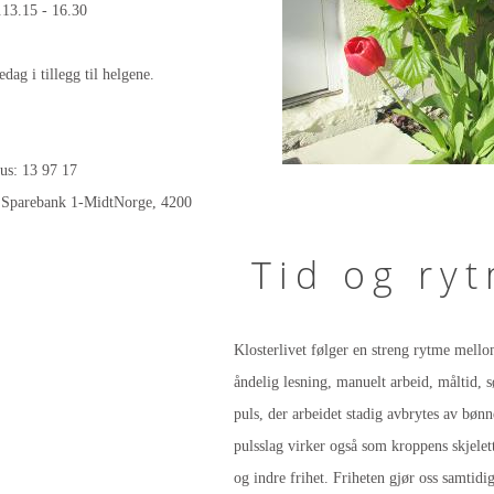
.13.15 - 16.30
edag i tillegg til helgene.
us: 13 97 17
, Sparebank 1-MidtNorge, 4200
Tid og ry
Klosterlivet følger en streng rytme mello
åndelig lesning, manuelt arbeid, måltid, 
puls, der arbeidet stadig avbrytes av bøn
pulsslag virker også som kroppens skjelett,
og indre frihet. Friheten gjør oss samtid