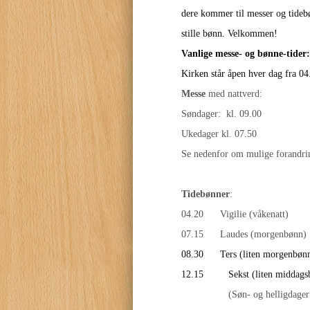
dere kommer til messer og tidebø
stille bønn. Velkommen!
Vanlige messe- og bønne-tider:
Kirken står åpen hver dag fra 04.
Messe
med nattverd:
Søndager: kl. 
Ukedager kl. 07.50
Se nedenfor om mulige forandrin
Tidebønner
:
04.20 Vigilie (våkenatt)
07.15 Laudes (morgenbønn
08.30 Ters (liten morgenbøn
12.15
Sekst (liten middag
(Søn- og helligdager